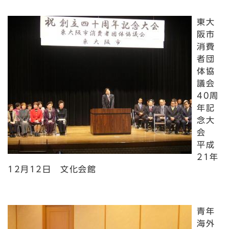
東大
阪市
消費
者団
体協
議会
40周
年記
念大
会
平成
21年
12月12日 文化会館
青年
海外