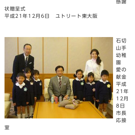
感謝
状贈呈式
平成21年12月6日 ユトリート東大阪
石切
山手
幼稚
園
愛の
献金
平成
21年
12月
8日
市長
応接
室