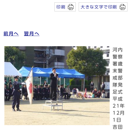
印刷
大きな文字で印刷
前月へ
翌月へ
河内
警察
署歳
末警
戒部
隊発
足式
平成
21年
12月
1日
吉田