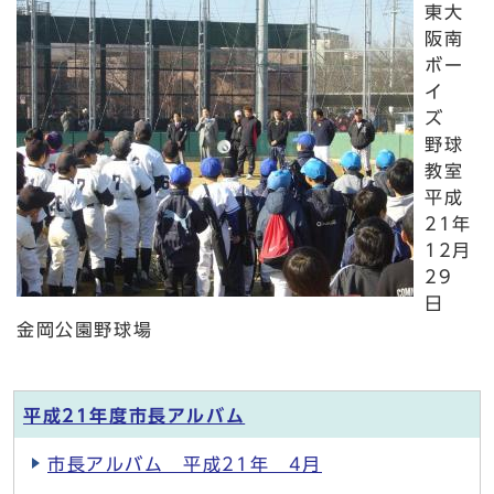
東大
阪南
ボー
イ
ズ
野球
教室
平成
21年
12月
29
日
金岡公園野球場
平成21年度市長アルバム
市長アルバム 平成21年 4月