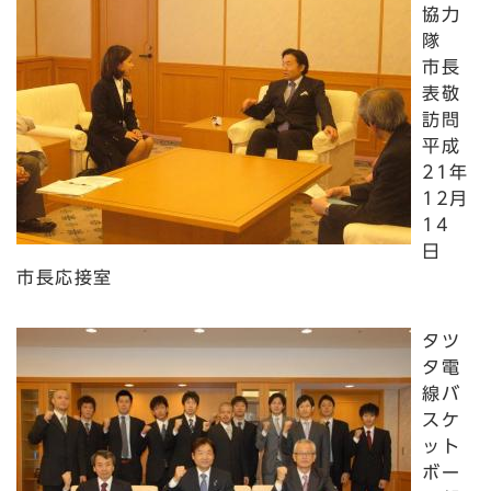
協力
隊
市長
表敬
訪問
平成
21年
12月
14
日
市長応接室
タツ
タ電
線バ
スケ
ット
ボー