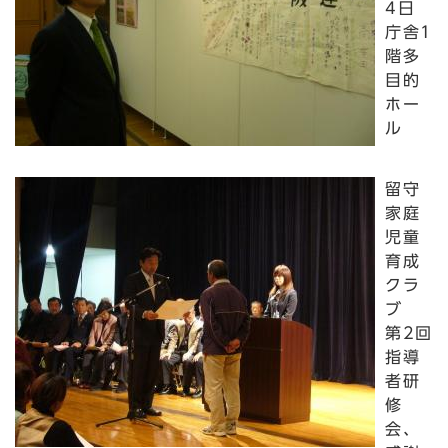
4日
庁舎1
階多
目的
ホー
ル
留守
家庭
児童
育成
クラ
ブ
第2回
指導
者研
修
会、