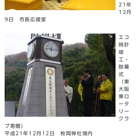
21年
12月
9日 市長応接室
エコ
時計
竣
工・
除幕
式
（東
大阪
東ロ
ータ
リー
クラ
ブ寄贈）
平成21年12月12日 枚岡神社境内