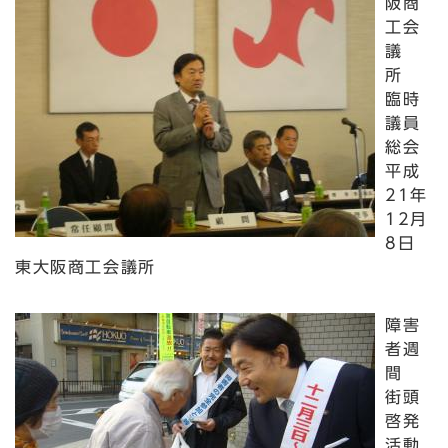
阪商
工会
議
所
臨時
議員
総会
平成
21年
12月
8日
東大阪商工会議所
障害
者週
間
街頭
啓発
活動