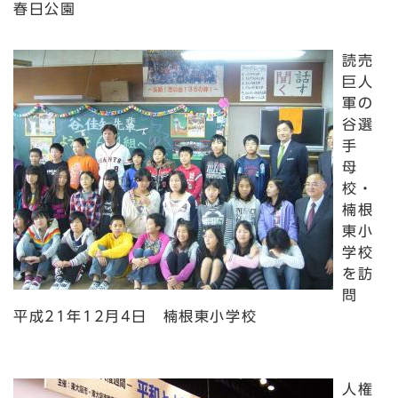
春日公園
読売
巨人
軍の
谷選
手
母
校・
楠根
東小
学校
を訪
問
平成21年12月4日 楠根東小学校
人権