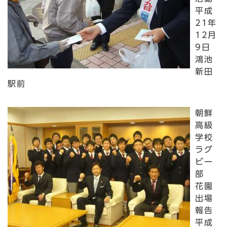
平成
21年
12月
9日
鴻池
新田
駅前
朝鮮
高級
学校
ラグ
ビー
部
花園
出場
報告
平成