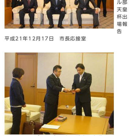
ル部
天皇
杯出
場報
告
平成21年12月17日 市長応接室