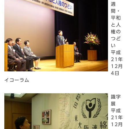
週
間・
平和
と人
権の
つど
い
平成
21年
12月
4日
イコーラム
識字
展
平成
21年
12月