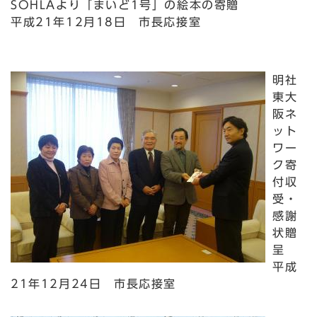
SOHLAより「まいど1号」の絵本の寄贈
平成21年12月18日 市長応接室
明社
東大
阪ネ
ット
ワー
ク寄
付収
受・
感謝
状贈
呈
平成
21年12月24日 市長応接室