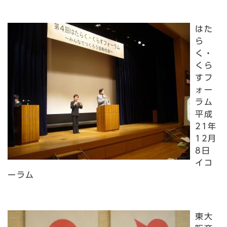
はた
ら
く・
くら
すフ
ォー
ラム
平成
21年
12月
8日
イコ
ーラム
東大