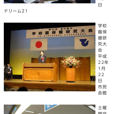
日
ドリーム21
学校
園保
健研
究大
会
平成
22年
1月
22
日
市民
会館
土曜
開庁