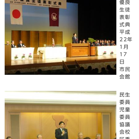
優良
生徒
表彰
式典
平成
22年
1月
17
日
市民
会館
民生
委員
児童
委員
協議
会校