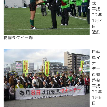
式
平成
22年
1月7
日
近鉄
花園ラグビー場
自転
車マ
ナー
デー
街頭
啓発
平成
22年
1月8
日