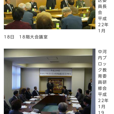
区委
員長
会
平成
22年
1月
18日 18階大会議室
中河
内ブ
ロッ
ク教
育委
員研
修会
平成
22年
1月
19