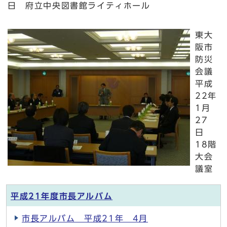
日 府立中央図書館ライティホール
東大
阪市
防災
会議
平成
22年
1月
27
日
18階
大会
議室
平成21年度市長アルバム
市長アルバム 平成21年 4月