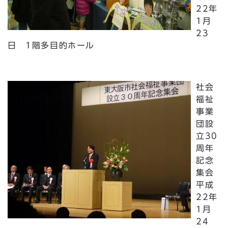
22年
1月
23
日 1階多目的ホール
社会
福祉
事業
団設
立30
周年
記念
集会
平成
22年
1月
24