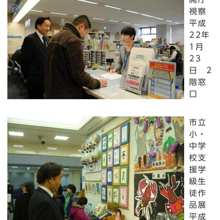
視察
平成
22年
1月
23
日 2
階窓
口
市立
小・
中学
校支
援学
級生
徒作
品展
平成