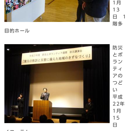
1月
13
日 1
階多
目的ホール
防災
とボ
ラン
ティ
アの
つど
い
平成
22年
1月
15
日