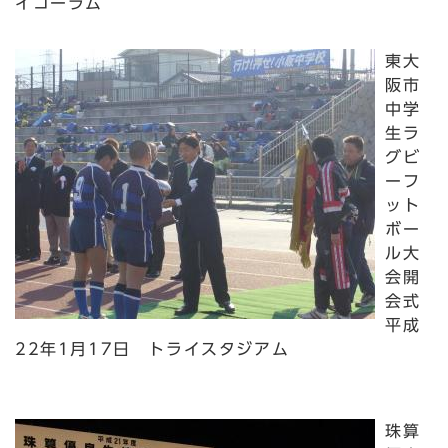
イコーラム
東大
阪市
中学
生ラ
グビ
ーフ
ット
ボー
ル大
会開
会式
平成
22年1月17日 トライスタジアム
珠算