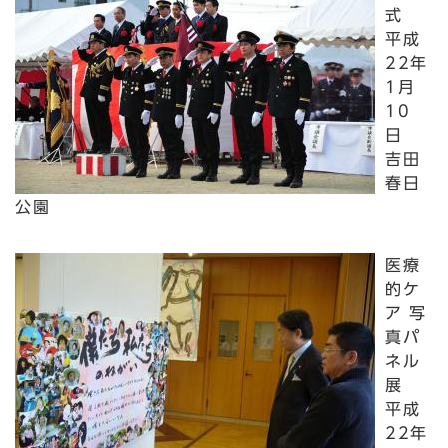
式
平成
22年
1月
10
日
吉田
春日
公園
医療
的ケ
ア 写
真パ
ネル
展
平成
22年