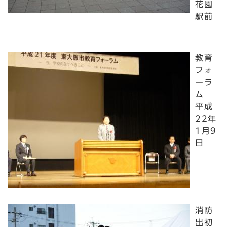
花園
駅前
教育
フォ
ーラ
ム
平成
22年
1月9
日
消防
出初