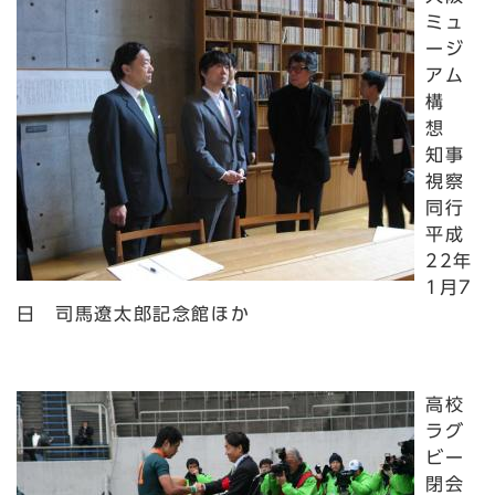
ミュ
ージ
アム
構
想
知事
視察
同行
平成
22年
1月7
日 司馬遼太郎記念館ほか
高校
ラグ
ビー
閉会