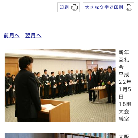
印刷
大きな文字で印刷
前月へ
翌月へ
新年
互礼
会
平成
22年
1月5
日
18階
大会
議室
大阪