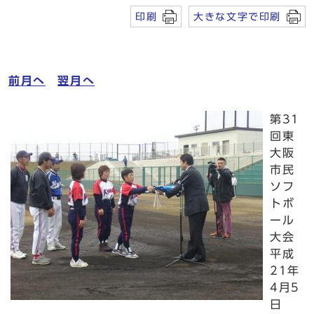
印刷
大きな文字で印刷
前月へ
翌月へ
第31
回東
大阪
市民
ソフ
トボ
ール
大会
平成
21年
4月5
日