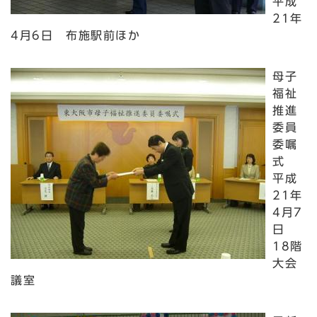
平成
21年
4月6日 布施駅前ほか
母子
福祉
推進
委員
委嘱
式
平成
21年
4月7
日
18階
大会
議室