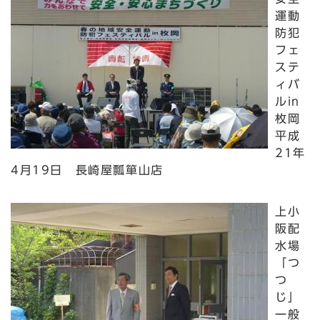
運動
防犯
フェ
ステ
ィバ
ルin
枚岡
平成
21年
4月19日 長崎屋瓢箪山店
上小
阪配
水場
「つ
つ
じ」
一般