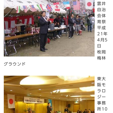
雲井
自治
会体
育祭
平成
21年
4月5
日
枚岡
梅林
グラウンド
東大
阪モ
ラロ
ジー
事務
所10