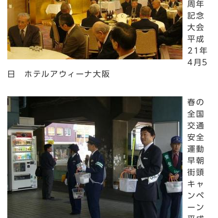
周年
記念
大会
平成
21年
4月5
日 ホテルアウィーナ大阪
春の
全国
交通
安全
運動
早朝
街頭
キャ
ンペ
ーン