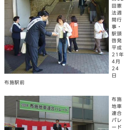
回憲
法週
間行
事・
駅頭
啓発
平成
21年
4月
24
日
布施駅前
布施
地車
連合
パレ
ード