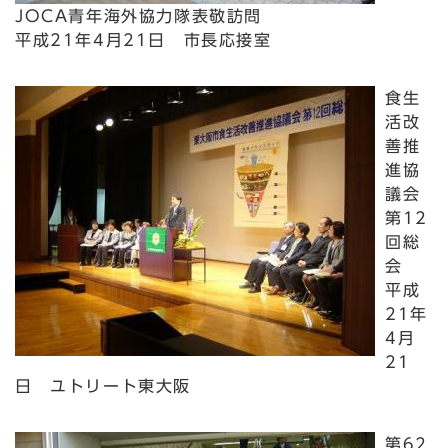
JOCA青年海外協力隊表敬訪問
平成21年4月21日 市長応接室
食生
活改
善推
進協
議会
第12
回総
会
平成
21年
4月
21
日 ユトリート東大阪
第62