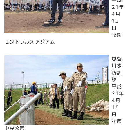
平成
21年
4月
12
日
花園
セントラルスタジアム
恩智
川水
防訓
練
平成
21年
4月
18
日
花園
中央公園