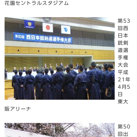
花園セントラルスタジアム
第53
回西
日本
銃剣
道選
手権
大会
平成
21年
4月5
日
東大
阪アリーナ
第50
回出