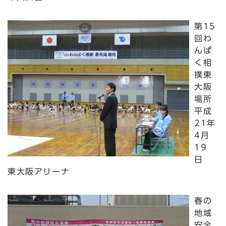
第15
回わ
んぱ
く相
撲東
大阪
場所
平成
21年
4月
19
日
東大阪アリーナ
春の
地域
安全