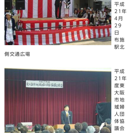
平成
21年
4月
29
日
布施
駅北
側交通広場
平成
21年
度東
大阪
市地
域婦
人団
体協
議会