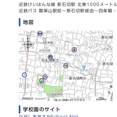
近鉄けいはんな線 新石切駅 北東1000メート
近鉄バス 瓢箪山駅前～新石切駅経由～四条畷・
地図
学校園のサイト
ひがしおおさかSchool-Net