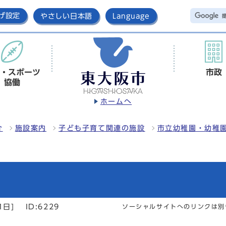
げ設定
やさしい日本語
Language
・スポーツ
市政
協働
ホームへ
介
施設案内
子ども子育て関連の施設
市立幼稚園・幼稚
1日]
ID:6229
ソーシャルサイトへのリンクは別