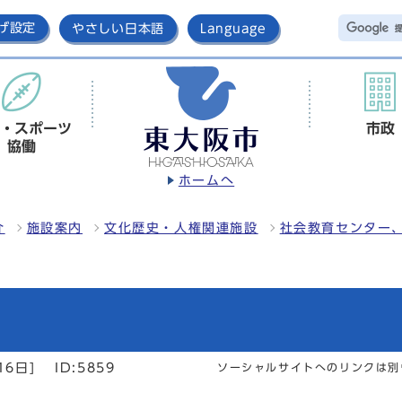
げ設定
やさしい日本語
Language
・スポーツ
市政
協働
ホームへ
介
施設案内
文化歴史・人権関連施設
社会教育センター
16日]
ID:5859
ソーシャルサイトへのリンクは別