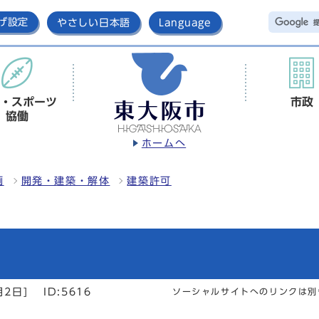
げ設定
やさしい日本語
Language
・スポーツ
市政
協働
ホームへ
画
開発・建築・解体
建築許可
月2日]
ID:5616
ソーシャルサイトへのリンクは別