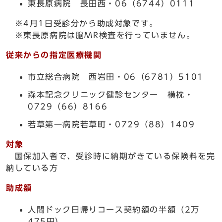
東長原病院 長田西・06（6744）0111
※4月1日受診分から助成対象です。
※東長原病院は脳MR検査を行っていません。
従来からの指定医療機関
市立総合病院 西岩田・06（6781）5101
森本記念クリニック健診センター 横枕・
0729（66）8166
若草第一病院若草町・0729（88）1409
対象
国保加入者で、受診時に納期がきている保険料を完
納している方
助成額
人間ドック日帰りコース契約額の半額（2万
475円）