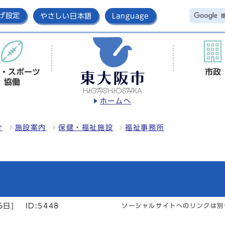
げ設定
やさしい日本語
Language
・スポーツ
市政
協働
ホームへ
介
施設案内
保健・福祉施設
福祉事務所
6日]
ID:5448
ソーシャルサイトへのリンクは別