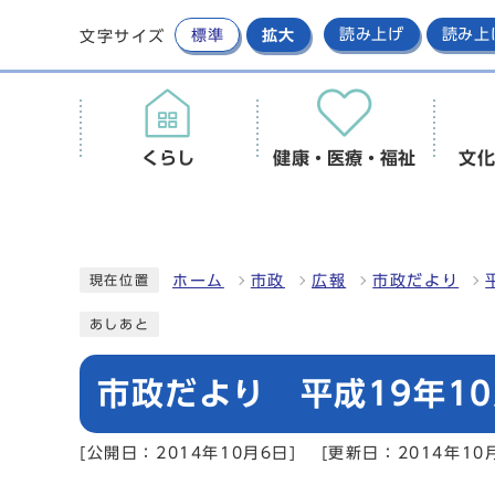
標準
拡大
読み上げ
読み上
文字サイズ
くらし
健康・医療・福祉
文化
ホーム
市政
広報
市政だより
現在位置
あしあと
市政だより 平成19年10
[公開日：2014年10月6日]
[更新日：2014年10