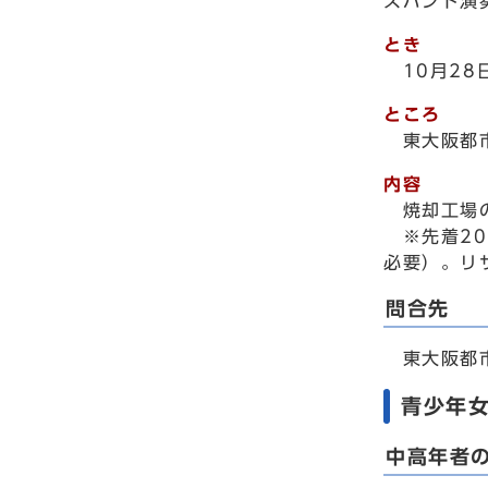
スバンド演
とき
10月2
ところ
東大阪都
内容
焼却工場
※先着20
必要）。リ
問合先
東大阪都市清
青少年
中高年者