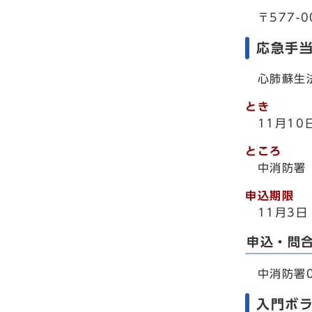
〒577-0
応急手
心肺蘇生法
とき
11月1
ところ
中消防署
申込期限
11月3
申込・問
中消防署07
入門ボ