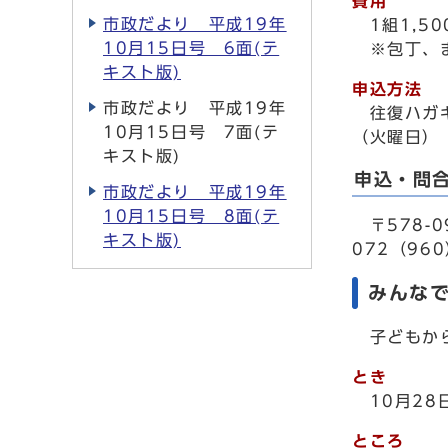
費用
市政だより 平成19年
1組1,5
10月15日号 6面(テ
※包丁、ま
キスト版)
申込方法
市政だより 平成19年
往復ハガ
10月15日号 7面(テ
（火曜日）
キスト版)
申込・問
市政だより 平成19年
10月15日号 8面(テ
〒578-0
キスト版)
072（960）
みんな
子どもから
とき
10月2
ところ