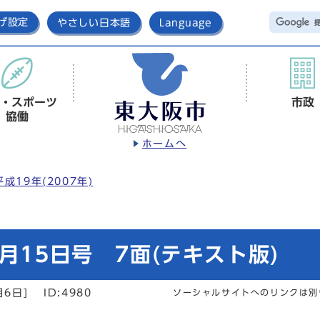
げ設定
やさしい日本語
Language
・スポーツ
市政
協働
ホームへ
平成19年(2007年)
月15日号 7面(テキスト版)
月6日]
ID:4980
ソーシャルサイトへのリンクは別