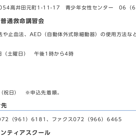
054高井田元町1-11-17 青少年女性センター 06（6
当普通救命講習会
や止血法、AED（自動体外式除細動器）の使用方法な
0日（土曜日） 午後1時から4時
日（祝日） ※申込先着順。
合先
2（961）6181、ファクス072（966）6465
ランティアスクール