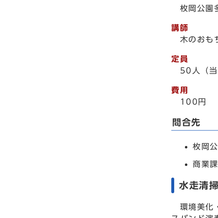
枚岡公園
講師
木のおも
定員
50人（
費用
100円
問合先
枚岡公
商業課
水走清
環境美化・