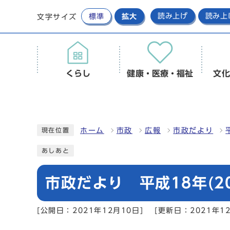
標準
拡大
読み上げ
読み上
文字サイズ
くらし
健康・医療・福祉
文化
ホーム
市政
広報
市政だより
現在位置
あしあと
市政だより 平成18年(20
[公開日：2021年12月10日]
[更新日：2021年12