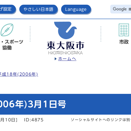
げ設定
やさしい日本語
Language
・スポーツ
市政
協働
ホームへ
平成18年(2006年)
06年)3月1日号
月10日]
ID:4875
ソーシャルサイトへのリンクは別