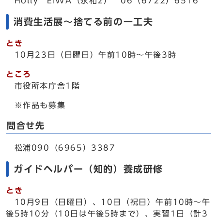
Holly EIWA（永和2） 06（6722）6516
消費生活展～捨てる前の一工夫
とき
10月23日（日曜日）午前10時～午後3時
ところ
市役所本庁舎1階
※作品も募集
問合せ先
松浦090（6965）3387
ガイドヘルパー（知的）養成研修
とき
10月9日（日曜日）、10日（祝日）午前10時～午
後5時10分（10日は午後5時まで）、実習1日（計3