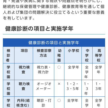
育・発達や疾病に関する現状や問題点を明らかにし、
継続的な保健管理や健康診断、健康教育等を通して個
人および集団の問題解決に役立てるという重要な意義
を有しています。
健康診断の項目と実施学年
健康診断の項目と実施学年
検
項目
検査診察
幼
小学校
中
高
診
方法
稚
学
等学
者
園
校
校
学
視力検
視力表・
○
全学年
全
全学
校
査
視力計
学
年
園
年
学
聴力検
オージオ
×
1・2・
1・
1・
校
査
メーター
3・5年
3
3年
園
年
学
内科(結
聴診・打
○
全学年
全
全学
校
核含む)
診
学
年