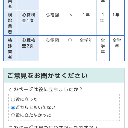
業
年
者
検
心臓検
心電図
×
1年
1
1年
診
査1次
年
業
者
検
心臓検
心電図
○
全学年
全
全学
診
査2次
学
年
業
年
者
ご意見をお聞かせください
このページは役に立ちましたか？
役に立った
どちらともいえない
役に立たなかった
このページは見つけやすかったですか？