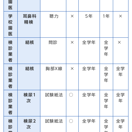
園
医
学
耳鼻科
聴力
×
5年
1年
×
校
精検
園
医
検
結核
問診
×
全学年
全
×
診
学
業
年
者
検
結核
胸部X線
×
全学年
全
全学
診
学
年
業
年
者
検
検尿1
試験紙法
○
全学年
全
全学
診
次
学
年
業
年
者
検
検尿2
試験紙法
○
全学年
全
全学
診
次
学
年