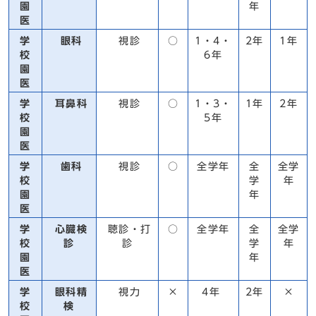
園
年
医
学
眼科
視診
○
1・4・
2年
1年
校
6年
園
医
学
耳鼻科
視診
○
1・3・
1年
2年
校
5年
園
医
学
歯科
視診
○
全学年
全
全学
校
学
年
園
年
医
学
心臓検
聴診・打
○
全学年
全
全学
校
診
診
学
年
園
年
医
学
眼科精
視力
×
4年
2年
×
校
検