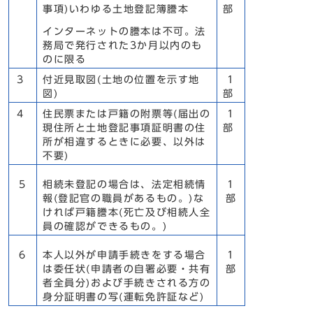
事項)いわゆる土地登記簿謄本
部
インターネットの謄本は不可。法
務局で発行された3か月以内のも
のに限る
3
付近見取図(土地の位置を示す地
1
図)
部
4
住民票または戸籍の附票等(届出の
1
現住所と土地登記事項証明書の住
部
所が相違するときに必要、以外は
不要)
5
相続未登記の場合は、法定相続情
1
報(登記官の職員があるもの。)な
部
ければ戸籍謄本(死亡及び相続人全
員の確認ができるもの。)
6
本人以外が申請手続きをする場合
1
は委任状(申請者の自署必要・共有
部
者全員分)および手続きされる方の
身分証明書の写(運転免許証など)