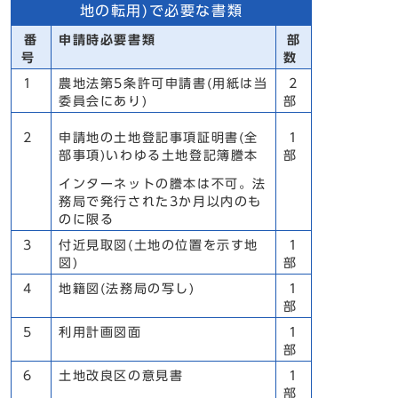
地の転用)で必要な書類
番
申請時必要書類
部
号
数
1
農地法第5条許可申請書(用紙は当
2
委員会にあり)
部
2
申請地の土地登記事項証明書(全
1
部事項)いわゆる土地登記簿謄本
部
インターネットの謄本は不可。法
務局で発行された3か月以内のも
のに限る
3
付近見取図(土地の位置を示す地
1
図)
部
4
地籍図(法務局の写し)
1
部
5
利用計画図面
1
部
6
土地改良区の意見書
1
部