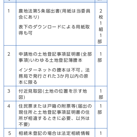
1
農地法第5条届出書(用紙は当委員
2
会にあり)
枚
1
表下のダウンロードによる用紙取
組
得も可
1
部
2
申請地の土地登記事項証明書(全部
1
事項)いわゆる土地登記簿謄本
部
インターネットの謄本は不可。法
務局で発行された3か月以内の原
本に限る
3
付近見取図(土地の位置を示す地
1
図)
部
4
住民票または戸籍の附票等(届出の
1
現住所と土地登記事項証明書の住
部
所が相違するときに必要、以外は
不要)
5
相続未登記の場合は法定相続情報
1