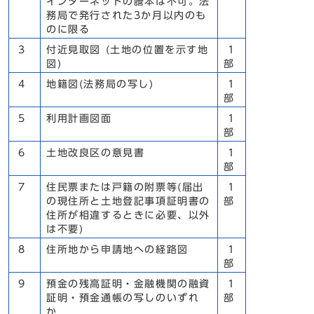
インターネットの謄本は不可。法
務局で発行された3か月以内のも
のに限る
3
付近見取図 (土地の位置を示す地
1
図)
部
4
地籍図(法務局の写し)
1
部
5
利用計画図面
1
部
6
土地改良区の意見書
1
部
7
住民票または戸籍の附票等(届出
1
の現住所と土地登記事項証明書の
部
住所が相違するときに必要、以外
は不要)
8
住所地から申請地への経路図
1
部
9
預金の残高証明・金融機関の融資
1
証明・預金通帳の写しのいずれ
部
か