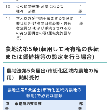
10
その他の書類(必要に応じて
1
種々 必要)
部
11
本人以外が申請手続きする場合は
1
委任状(申請者の自署必要・共有
部
者全員分)および手続きされる方
の身分証明書の写(運転免許証な
ど)
農地法第5条(転用して所有権の移転
または賃借権等の設定を行う場合)
農地法第5条届出(市街化区域内農地の転
用) 随時受付
農地法第5条届出(市街化区域内農地の
転用)で必要な書類
番
申請時必要書類
部
号
数