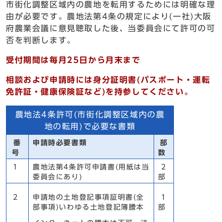
市街化調整区域内の農地を転用するためには明確な理
由が必要です。農地法第4条の規定により(一社)大阪
府農業会議に意見聴取した後、当委員会にて許可の可
否を判断します。
受付期間は毎月25日から月末まで
相談および申請時には身分証明書(パスポート・運転
免許証・健康保険証など)を持参してください。
農地法4条許可(市街化調整区域内の農
地の転用)で必要な書類
番
申請時必要書類
部
号
数
1
農地法第4条許可申請書(用紙は当
2
委員会にあり)
部
2
申請地の土地登記事項証明書(全
1
部事項)いわゆる土地登記簿謄本
部