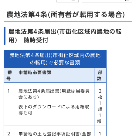
農地法第4条(所有者が転用する場合)
農地法第4条届出(市街化区域内農地の転
用) 随時受付
農地法第4条届出(市街化区域内の農地
の転用)で必要な書類
番
申請時必要書類
部
号
数
1
農地法第4条届出書(用紙は当委員
2
会にあり)
枚
1
表下のダウンロードによる用紙取
組
得も可
1
部
2
申請地の土地登記事項証明書(全部
1