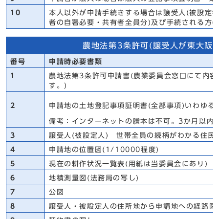
10
本人以外が申請手続きする場合は譲受人(被設定者)
者の自署必要・共有者全員分)及び手続される方の
農地法第3条許可(譲受人が東大阪
番号
申請時必要書類
1
農地法第3条許可申請書(農業委員会窓口にて内
す。)
2
申請地の土地登記事項証明書(全部事項)いわゆる
備考：インターネットの謄本は不可。3か月以内
3
譲受人(被設定人) 世帯全員の続柄がわかる住民
4
申請地の位置図(1/10000程度)
5
現在の耕作状況一覧表(用紙は当委員会にあり)
6
地積測量図(法務局の写し)
7
公図
8
譲受人・被設定人の住所地から申請地への経路