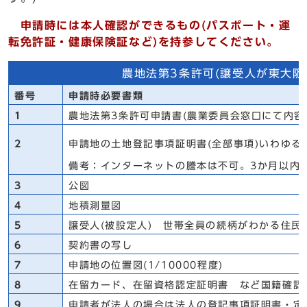
申請時には本人確認ができるもの(パスポート・運
転免許証・健康保険証など)を持参してください。
農地法第3条許可(譲受人が東大阪
番号
申請時必要書類
1
農地法第3条許可申請書(農業委員会窓口にて内
2
申請地の土地登記事項証明書(全部事項)いわゆる
備考：インターネットの謄本は不可。3か月以内
3
公図
4
地積測量図
5
譲受人(被設定人) 世帯全員の続柄がわかる住民
6
契約書の写し
7
申請地の位置図(1/10000程度)
8
在留カード、在留資格認定証明書 など国籍確認
9
申請者が法人の場合は法人の登記事項証明書・定