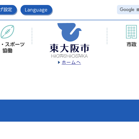
げ設定
Language
・スポーツ
市政
協働
ホームへ