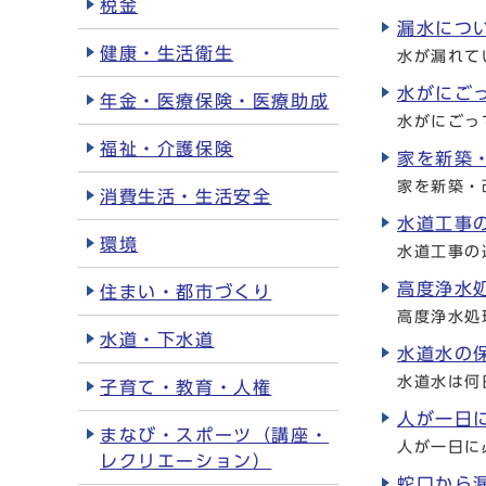
税金
漏水につ
健康・生活衛生
水が漏れて
水がにご
年金・医療保険・医療助成
水がにごっ
福祉・介護保険
家を新築
家を新築・
消費生活・生活安全
水道工事
環境
水道工事の
高度浄水
住まい・都市づくり
高度浄水処
水道・下水道
水道水の
水道水は何
子育て・教育・人権
人が一日
まなび・スポーツ（講座・
人が一日に
レクリエーション）
蛇口から