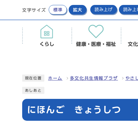
標準
拡大
読み上げ
読み上
文字サイズ
くらし
健康・医療・福祉
文化
ホーム
多文化共生情報プラザ
やさ
現在位置
あしあと
にほんご きょうしつ