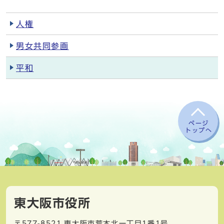
人権
男女共同参画
平和
ページ
トップへ
東大阪市役所
〒577-8521
東大阪市荒本北一丁目1番1号