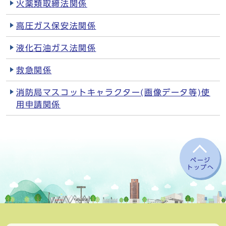
火薬類取締法関係
高圧ガス保安法関係
液化石油ガス法関係
救急関係
消防局マスコットキャラクター(画像データ等)使
用申請関係
ページ
トップへ