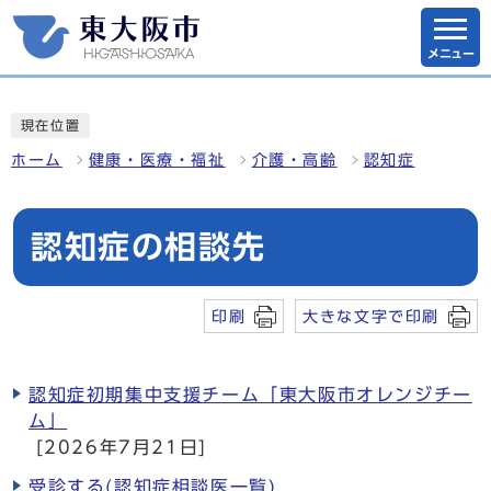
メニュー
現在位置
ホーム
健康・医療・福祉
介護・高齢
認知症
認知症の相談先
印刷
大きな文字で印刷
認知症初期集中支援チーム「東大阪市オレンジチー
ム」
[2026年7月21日]
受診する(認知症相談医一覧)