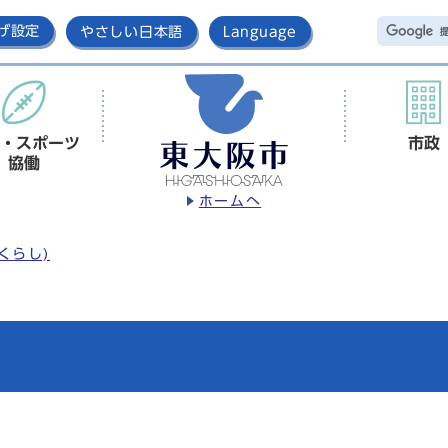
げ設定
やさしい日本語
Language
・スポーツ
市政
協働
ホームへ
くらし)