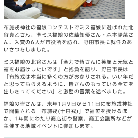
布施戎神社の福娘コンテストでミス福娘に選ばれた北
谷真乙さん、準ミス福娘の佐藤知優さん・森本陽菜さ
ん、入賞の6人が市役所を訪れ、野田市長に就任のあ
いさつをしました。
ミス福娘の北谷さんは「全力で皆さんに笑顔と元気と
福をお届けしたいです」と抱負を語り、野田市長は
「布施戎は本当に多くの方がお参りされる。いい年だ
と思ってもらえるように、皆さんのもっている全てを
出しきってください」と激励の言葉を述べました。
福娘の皆さんは、来年1月9日から11日に布施戎神社
で開催される「布施戎(十日戎)」で福笹を授けるほ
か、1年間にわたり商店街や警察、商工会議所などが
主催する地域イベントに参加します。