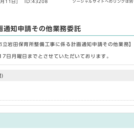
月11日]
ID:43208
ソーシャルサイトへのリンクは別
画通知申請その他業務委託
【市立岩田保育所整備工事に係る計画通知申請その他業務
17日月曜日までとさせていただいております。
)