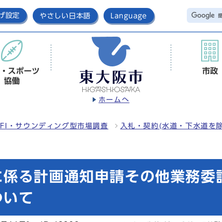
げ設定
やさしい日本語
Language
・スポーツ
市政
協働
ホームへ
FI・サウンディング型市場調査
入札・契約(水道・下水道を除
に係る計画通知申請その他業務委
ついて