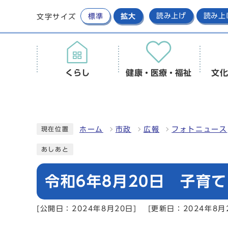
標準
拡大
読み上げ
読み上
文字サイズ
くらし
健康・医療・福祉
文化
ホーム
市政
広報
フォトニュース
現在位置
あしあと
令和6年8月20日 子育
[公開日：2024年8月20日]
[更新日：2024年8月