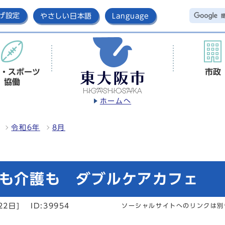
げ設定
やさしい日本語
Language
・スポーツ
市政
協働
ホームへ
令和6年
8月
ても介護も ダブルケアカフェ
22日]
ID:39954
ソーシャルサイトへのリンクは別