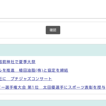
確認
劔箭神社で夏季大祭
ルを推進 植田油脂(株)と協定を締結
近に プチジャズコンサート
ドー選手権大会 第1位 太田優選手にスポーツ表彰を授与