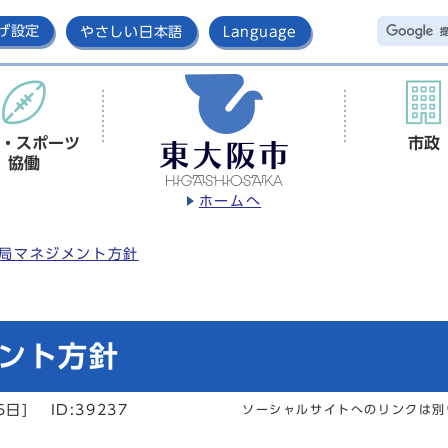
げ設定
やさしい日本語
Language
・スポーツ
市政
協働
ホームへ
局マネジメント方針
ント方針
5日]
ID:39237
ソーシャルサイトへのリンクは別