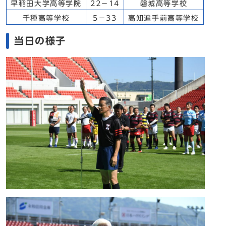
早稲田大学高等学院
22－14
磐城高等学校
千種高等学校
5－33
高知追手前高等学校
当日の様子