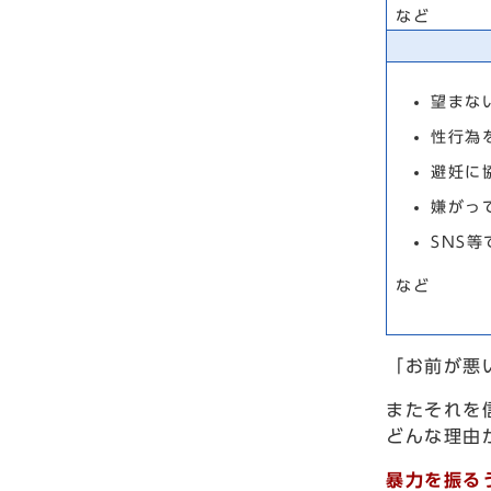
など
望まな
性行為
避妊に
嫌がっ
SNS等
など
「お前が悪
またそれを
どんな理由
暴力を振る