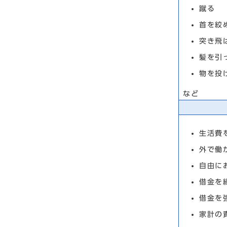
蹴る
首を絞
突き飛
髪を引
物を投
など
生活費
外で働
自由に
借金を
借金を
家計の