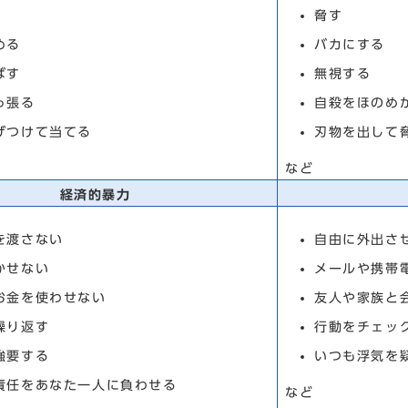
脅す
める
バカにする
ばす
無視する
っ張る
自殺をほのめ
げつけて当てる
刃物を出して
など
経済的暴力
を渡さない
自由に外出さ
かせない
メールや携帯
お金を使わせない
友人や家族と
繰り返す
行動をチェッ
強要する
いつも浮気を
責任をあなた一人に負わせる
など