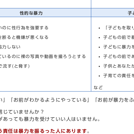
性的な暴力
子
いのに性行為を強要する
「子どもを取
を断ると機嫌が悪くなる
子どもの前で
協力しない
子どもに暴力
ているのに裸の写真や動画を撮ろうとする
子どもの前で
で流す(と脅す)
子供とあなた
子育ての責任
など
い」「お前がわかるようにやっている」「お前が暴力を
信じていませんか？
があっても暴力を受けていい人はいません。
う責任は暴力を振るった人にあります
。