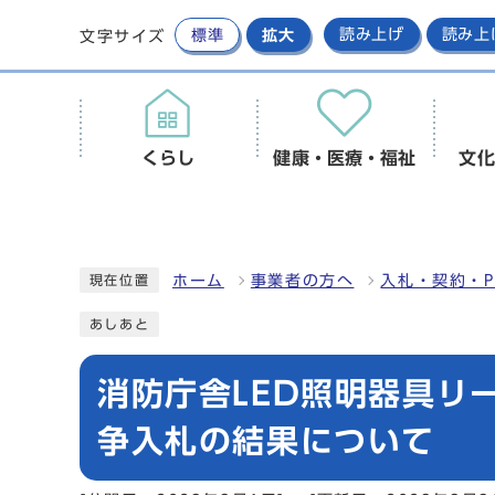
標準
拡大
読み上げ
読み上
文字サイズ
くらし
健康・医療・福祉
文化
ホーム
事業者の方へ
入札・契約・P
現在位置
あしあと
消防庁舎LED照明器具リ
争入札の結果について