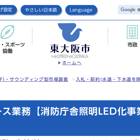
げ設定
やさしい日本語
Language
・スポーツ
市政
協働
ホームへ
FI・サウンディング型市場調査
入札・契約(水道・下水道を除
ース業務【消防庁舎照明LED化