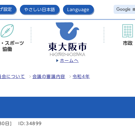
げ設定
やさしい日本語
Language
・スポーツ
市政
協働
ホームへ
員会について
会議の審議内容
令和4年
30日]
ID:34899