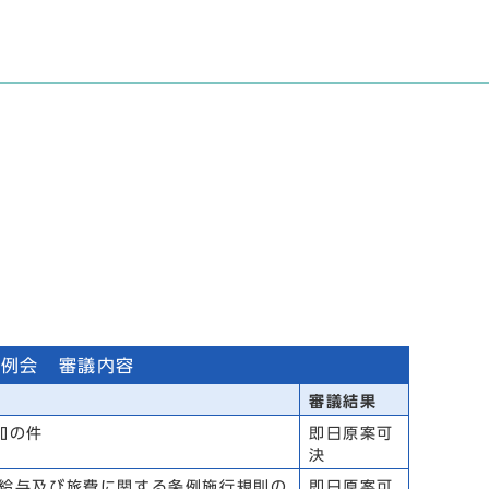
定例会 審議内容
審議結果
加の件
即日原案可
決
給与及び旅費に関する条例施行規則の
即日原案可