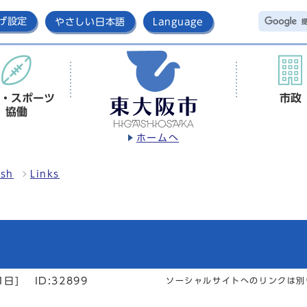
げ設定
やさしい日本語
Language
・スポーツ
市政
協働
ホームへ
ish
Links
1日]
ID:32899
ソーシャルサイトへのリンクは別