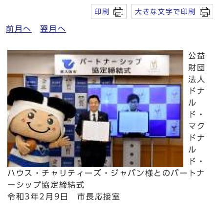
印刷
大きな文字で印刷
前月へ
翌月へ
公益
財団
法人
ドナ
ル
ド・
マク
ドナ
ル
ド・
ハウス・チャリティーズ・ジャパン様とのパートナ
ーシップ協定締結式
令和3年2月9日 市長応接室