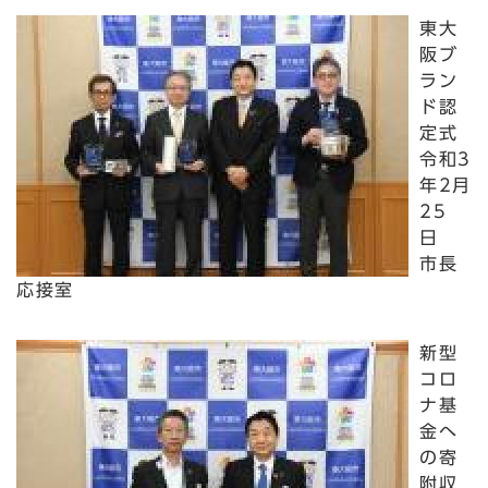
東大
阪ブ
ラン
ド認
定式
令和3
年2月
25
日
市長
応接室
新型
コロ
ナ基
金へ
の寄
附収