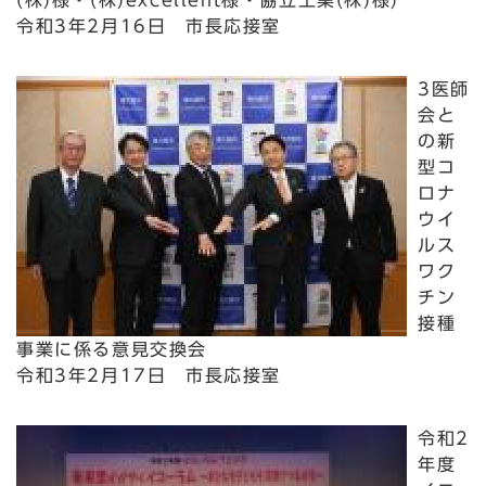
(株)様・(株)excellent様・協立工業(株)様)
令和3年2月16日 市長応接室
3医師
会と
の新
型コ
ロナ
ウイ
ルス
ワク
チン
接種
事業に係る意見交換会
令和3年2月17日 市長応接室
令和2
年度