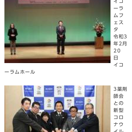
イコ
ーラ
ムフ
ェス
タ
令和3
年2月
20
日
イコ
ーラムホール
3薬剤
師会
との
新型
コロ
ナウ
イル