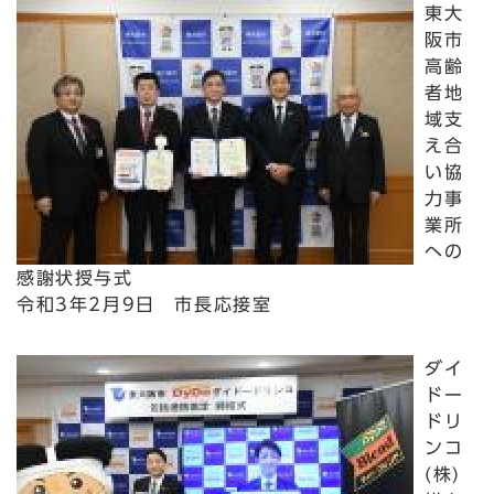
東大
阪市
高齢
者地
域支
え合
い協
力事
業所
への
感謝状授与式
令和3年2月9日 市長応接室
ダイ
ドー
ドリ
ンコ
(株)