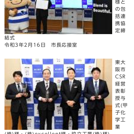
様と
の包
括連
携協
定締
結式
令和3年2月16日 市長応接室
東大
阪市
CSR
経営
表彰
授与
式(甲
子化
学工
業