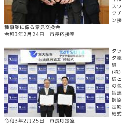
スワ
クチ
ン接
種事業に係る意見交換会
令和3年2月24日 市長応接室
タツ
タ電
線
(株)
様と
の包
括連
携協
定締
結式
令和3年2月25日 市長応接室