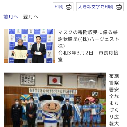
印刷
大きな文字で印刷
前月へ
翌月へ
マスクの寄附収受に係る感
謝状贈呈((株)ハーヴェスト
様)
令和3年3月2日 市長応接
室
布施
警察
署安
全な
まち
づく
り広
報大