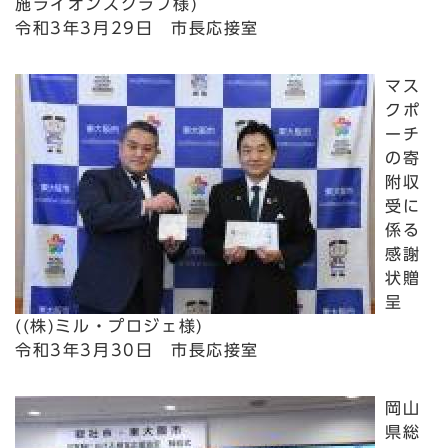
施ライオンズクラブ様)
令和3年3月29日 市長応接室
マス
クポ
ーチ
の寄
附収
受に
係る
感謝
状贈
呈
((株)ミル・プロジェ様)
令和3年3月30日 市長応接室
岡山
県総