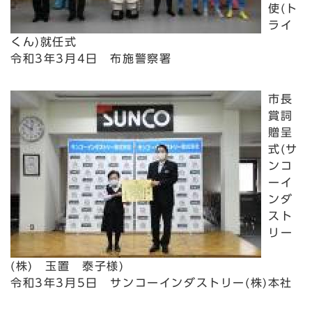
使(ト
ライ
くん)就任式
令和3年3月4日 布施警察署
市長
賞詞
贈呈
式(サ
ンコ
ーイ
ンダ
スト
リー
(株) 玉置 泰子様)
令和3年3月5日 サンコーインダストリー(株)本社