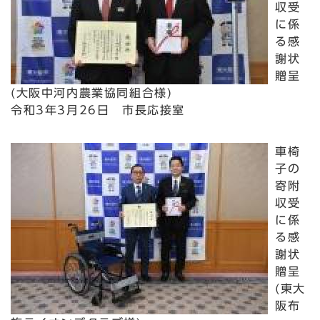
収受
に係
る感
謝状
贈呈
(大阪中河内農業協同組合様)
令和3年3月26日 市長応接室
車椅
子の
寄附
収受
に係
る感
謝状
贈呈
(東大
阪布