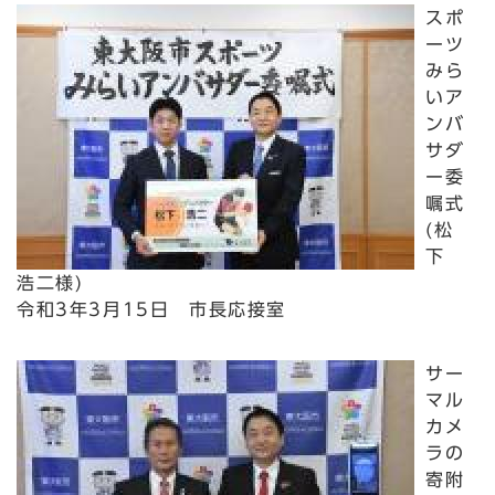
スポ
ーツ
みら
いア
ンバ
サダ
ー委
嘱式
(松
下
浩二様)
令和3年3月15日 市長応接室
サー
マル
カメ
ラの
寄附