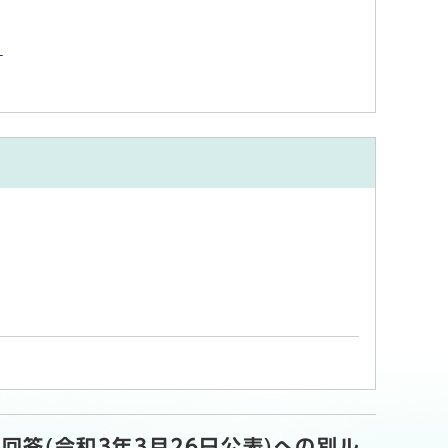
)
答(令和3年3月26日公表)への別ル