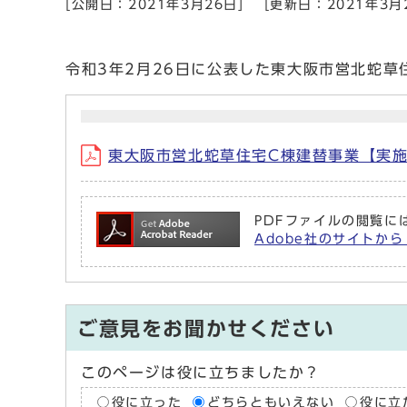
[公開日：2021年3月26日]
[更新日：2021年3月
令和3年2月26日に公表した東大阪市営北蛇草
東大阪市営北蛇草住宅C棟建替事業【実施方
PDFファイルの閲覧には
Adobe社のサイトから
ご意見をお聞かせください
このページは役に立ちましたか？
役に立った
どちらともいえない
役に立