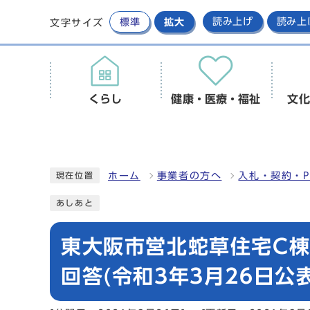
標準
拡大
読み上げ
読み上
文字サイズ
くらし
健康・医療・福祉
文化
ホーム
事業者の方へ
入札・契約・P
現在位置
あしあと
東大阪市営北蛇草住宅C
回答(令和3年3月26日公表