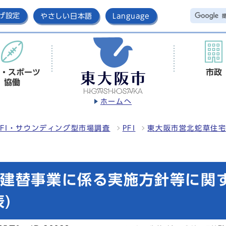
げ設定
やさしい日本語
Language
・スポーツ
市政
協働
ホームへ
FI・サウンディング型市場調査
PFI
東大阪市営北蛇草住宅
棟建替事業に係る実施方針等に関
)