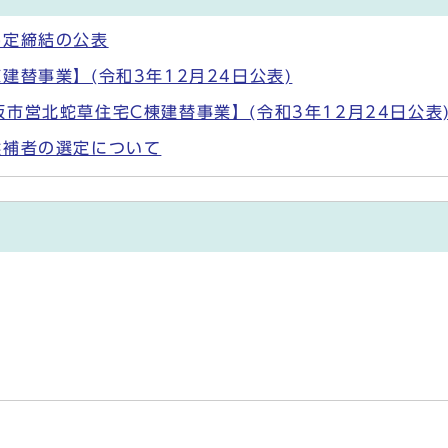
協定締結の公表
替事業】(令和3年12月24日公表)
市営北蛇草住宅C棟建替事業】(令和3年12月24日公表
候補者の選定について