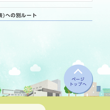
表)への別ルート
ページ
トップへ