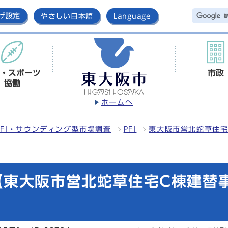
げ設定
やさしい日本語
Language
・スポーツ
市政
協働
ホームへ
FI・サウンディング型市場調査
PFI
東大阪市営北蛇草住宅
東大阪市営北蛇草住宅C棟建替事