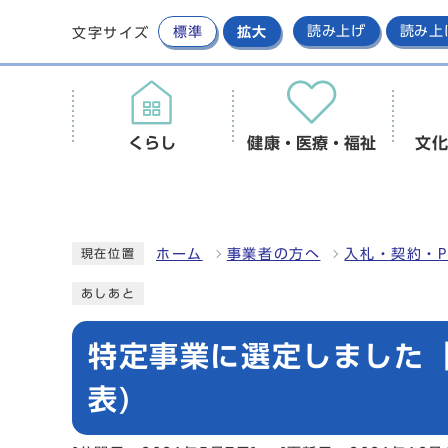
標準
拡大
読み上げ
読み上
文字サイズ
くらし
健康・医療・福祉
文化
ホーム
事業者の方へ
入札・契約・P
現在位置
あしあと
特定事業に選定しました【
表)