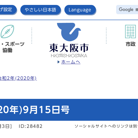
げ設定
やさしい日本語
Language
・スポーツ
市政
協働
ホームへ
令和2年(2020年)
0年)9月15日号
月3日]
ID:28482
ソーシャルサイトへのリンクは別