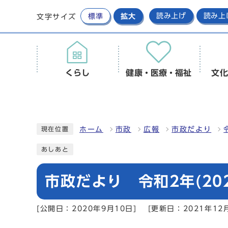
標準
拡大
読み上げ
読み上
文字サイズ
くらし
健康・医療・福祉
文化
ホーム
市政
広報
市政だより
現在位置
あしあと
市政だより 令和2年(202
[公開日：2020年9月10日]
[更新日：2021年12