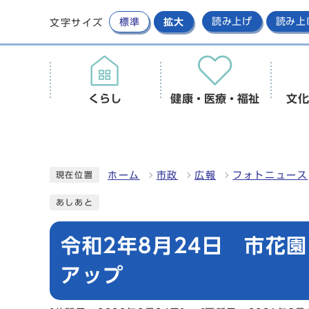
標準
拡大
読み上げ
読み上
文字サイズ
くらし
健康・医療・福祉
文化
ホーム
市政
広報
フォトニュース
現在位置
あしあと
令和2年8月24日 市花
アップ