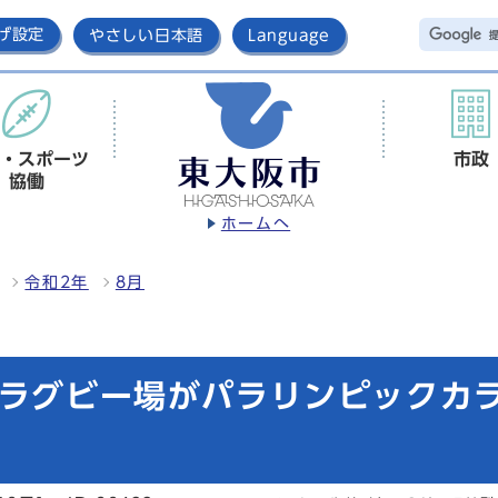
げ設定
やさしい日本語
Language
・スポーツ
市政
協働
ホームへ
令和2年
8月
園ラグビー場がパラリンピックカ