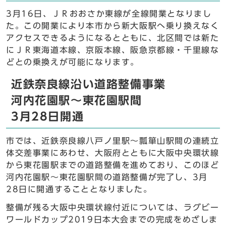
3月16日、ＪＲおおさか東線が全線開業となりまし
た。この開業により本市から新大阪駅へ乗り換えなく
アクセスできるようになるとともに、北区間では新た
にＪＲ東海道本線、京阪本線、阪急京都線・千里線な
どとの乗換えが可能になります。
近鉄奈良線沿い道路整備事業
河内花園駅～東花園駅間
3月28日開通
市では、近鉄奈良線八戸ノ里駅～瓢箪山駅間の連続立
体交差事業にあわせ、大阪府とともに大阪中央環状線
から東花園駅までの道路整備を進めており、このほど
河内花園駅～東花園駅間の道路整備が完了し、3月
28日に開通することとなりました。
整備が残る大阪中央環状線付近については、ラグビー
ワールドカップ2019日本大会までの完成をめざしま