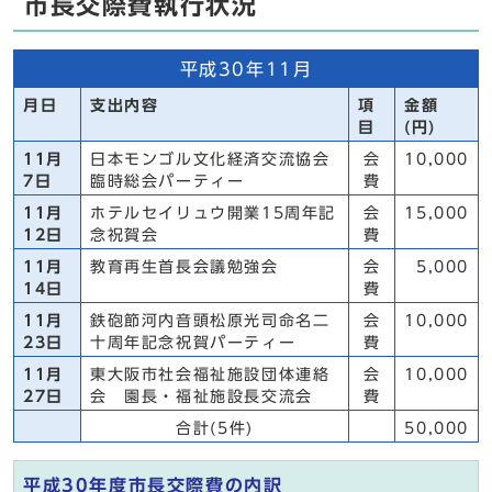
市長交際費執行状況
平成30年11月
月日
支出内容
項
金額
目
(円)
11月
日本モンゴル文化経済交流協会
会
10,000
7日
臨時総会パーティー
費
11月
ホテルセイリュウ開業15周年記
会
15,000
12日
念祝賀会
費
11月
教育再生首長会議勉強会
会
5,000
14日
費
11月
鉄砲節河内音頭松原光司命名二
会
10,000
23日
十周年記念祝賀パーティー
費
11月
東大阪市社会福祉施設団体連絡
会
10,000
27日
会 園長・福祉施設長交流会
費
合計(5件)
50,000
平成30年度市長交際費の内訳