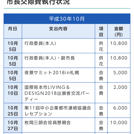
市長交際費執行状況
平成30年10月
月日
支出内容
項
金額
目
(円)
10月
行政委員(本人)
供
10,800
5日
花
10月
行政委員(本人)・副市長
供
10,800
5日
花
10月
夜景サミット2018in札幌
会
5,000
5日
費
10月
国際見本市LIVING＆
会
2,000
10日
DESIGN2018出展者交流パー
費
ティー
10月
第11回中小企業都市連絡協議会
会
6,000
25日
レセプション
費
10月
枚岡三師会役員懇親会
会
10,000
27日
費