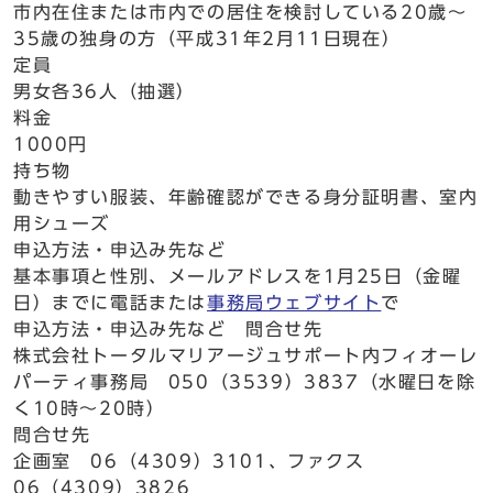
市内在住または市内での居住を検討している20歳～
35歳の独身の方（平成31年2月11日現在）
定員
男女各36人（抽選）
料金
1000円
持ち物
動きやすい服装、年齢確認ができる身分証明書、室内
用シューズ
申込方法・申込み先など
基本事項と性別、メールアドレスを1月25日（金曜
日）までに電話または
事務局ウェブサイト
で
申込方法・申込み先など 問合せ先
株式会社トータルマリアージュサポート内フィオーレ
パーティ事務局 050（3539）3837（水曜日を除
く10時～20時）
問合せ先
企画室 06（4309）3101、ファクス
06（4309）3826