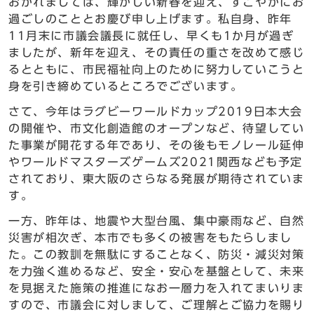
おかれましては、輝かしい新春を迎え、すこやかにお
過ごしのこととお慶び申し上げます。私自身、昨年
11月末に市議会議長に就任し、早くも1か月が過ぎ
ましたが、新年を迎え、その責任の重さを改めて感じ
るとともに、市民福祉向上のために努力していこうと
身を引き締めているところでございます。
さて、今年はラグビーワールドカップ2019日本大会
の開催や、市文化創造館のオープンなど、待望してい
た事業が開花する年であり、その後もモノレール延伸
やワールドマスターズゲームズ2021関西なども予定
されており、東大阪のさらなる発展が期待されていま
す。
一方、昨年は、地震や大型台風、集中豪雨など、自然
災害が相次ぎ、本市でも多くの被害をもたらしまし
た。この教訓を無駄にすることなく、防災・減災対策
を力強く進めるなど、安全・安心を基盤として、未来
を見据えた施策の推進になお一層力を入れてまいりま
すので、市議会に対しまして、ご理解とご協力を賜り