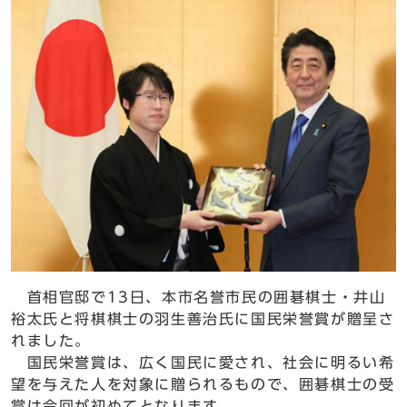
首相官邸で13日、本市名誉市民の囲碁棋士・井山
裕太氏と将棋棋士の羽生善治氏に国民栄誉賞が贈呈さ
れました。
国民栄誉賞は、広く国民に愛され、社会に明るい希
望を与えた人を対象に贈られるもので、囲碁棋士の受
賞は今回が初めてとなります。