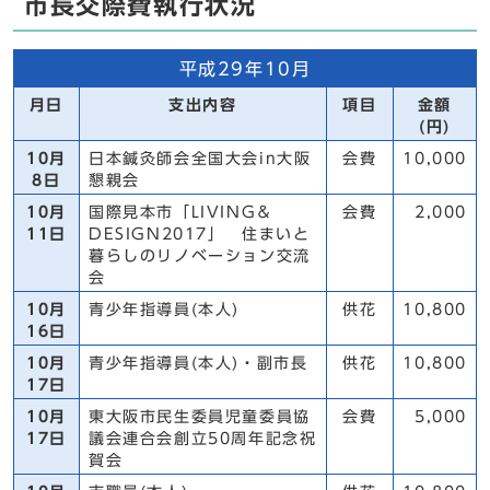
市長交際費執行状況
平成29年10月
月日
支出内容
項目
金額
(円)
10月
日本鍼灸師会全国大会in大阪
会費
10,000
8日
懇親会
10月
国際見本市「LIVING＆
会費
2,000
11日
DESIGN2017」 住まいと
暮らしのリノベーション交流
会
10月
青少年指導員(本人)
供花
10,800
16日
10月
青少年指導員(本人)・副市長
供花
10,800
17日
10月
東大阪市民生委員児童委員協
会費
5,000
17日
議会連合会創立50周年記念祝
賀会