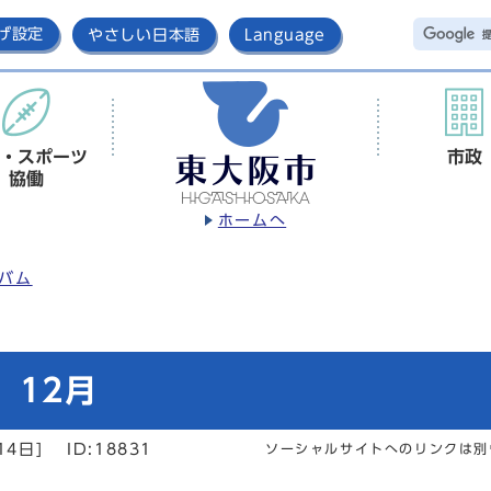
げ設定
やさしい日本語
Language
・スポーツ
市政
協働
ホームへ
バム
 12月
14日]
ID:18831
ソーシャルサイトへのリンクは別