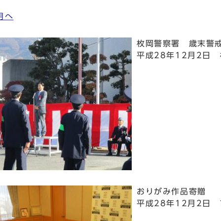
月へ
枚岡警察署 歳末警
平成28年12月2日
おりがみ作品寄贈
平成28年12月2日