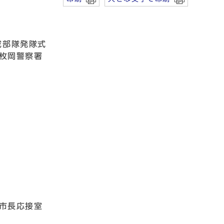
戒部隊発隊式
 枚岡警察署
 市長応接室