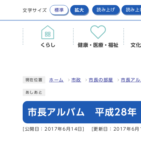
標準
拡大
読み上げ
読み上
文字サイズ
くらし
健康・医療・福祉
文化
ホーム
市政
市長の部屋
市長アル
現在位置
あしあと
市長アルバム 平成28年
[公開日：2017年6月14日]
[更新日：2017年6月