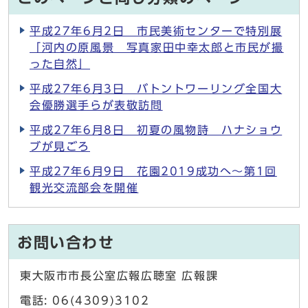
平成27年6月2日 市民美術センターで特別展
「河内の原風景 写真家田中幸太郎と市民が撮
った自然」
平成27年6月3日 バトントワーリング全国大
会優勝選手らが表敬訪問
平成27年6月8日 初夏の風物詩 ハナショウ
ブが見ごろ
平成27年6月9日 花園2019成功へ～第1回
観光交流部会を開催
お問い合わせ
東大阪市市長公室広報広聴室 広報課
電話: 06(4309)3102