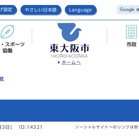
げ設定
やさしい日本語
Language
・スポーツ
市政
協働
ホームへ
費
月3日]
ID:14321
ソーシャルサイトへのリンクは別