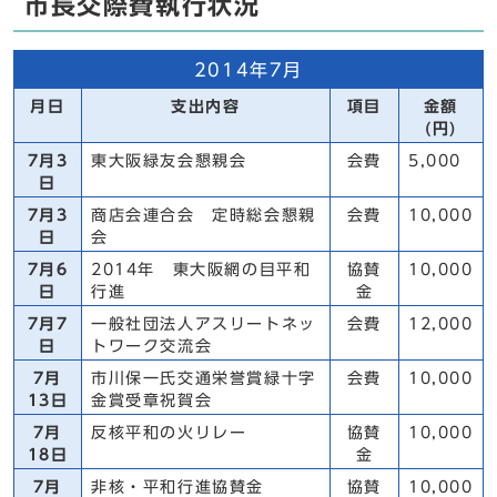
市長交際費執行状況
2014年7月
月日
支出内容
項目
金額
(円)
7月3
東大阪緑友会懇親会
会費
5,000
日
7月3
商店会連合会 定時総会懇親
会費
10,000
日
会
7月6
2014年 東大阪網の目平和
協賛
10,000
日
行進
金
7月7
一般社団法人アスリートネッ
会費
12,000
日
トワーク交流会
7月
市川保一氏交通栄誉賞緑十字
会費
10,000
13日
金賞受章祝賀会
7月
反核平和の火リレー
協賛
10,000
18日
金
7月
非核・平和行進協賛金
協賛
10,000