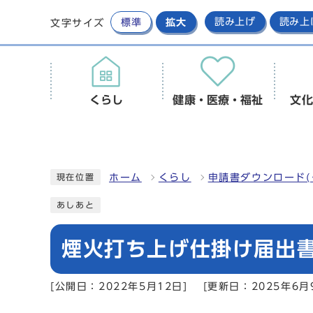
標準
拡大
読み上げ
読み上
文字サイズ
くらし
健康・医療・福祉
文化
ホーム
くらし
申請書ダウンロード(
現在位置
あしあと
煙火打ち上げ仕掛け届出
[公開日：2022年5月12日]
[更新日：2025年6月