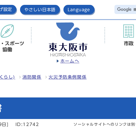
げ設定
やさしい日本語
Language
・スポーツ
市政
協働
ホームへ
くらし)
消防関係
火災予防条例関係
書
9日]
ID:12742
ソーシャルサイトへのリンクは別