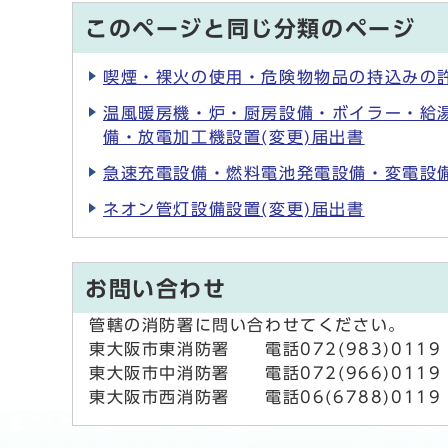
このページと同じ分類のページ
喫煙・裸火の使用・危険物物品の持込みの
温風暖房機・炉・厨房設備・ボイラー・給
備・放電加工機設置(変更)届出書
急速充電設備・燃料電池発電設備・変電設備
ネオン管灯設備設置(変更)届出書
お問い合わせ
管轄の消防署に問い合わせてください。
東大阪市東消防署 電話072(983)0119 
東大阪市中消防署 電話072(966)0119 
東大阪市西消防署 電話06(6788)0119 