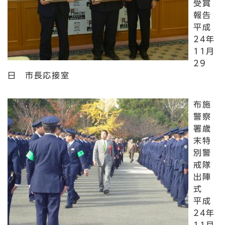
受賞
報告
平成
24年
11月
29
日 市長応接室
布施
警察
署歳
末特
別警
戒隊
出陣
式
平成
24年