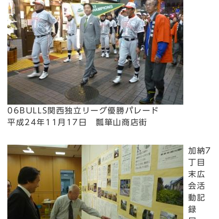
06BULLS関西独立リーグ優勝パレード
平成24年11月17日 瓢箪山商店街
加納7
丁目
末広
会活
動記
録