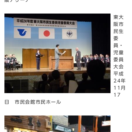
阪アリーナ
東大
阪市
民生
委
員・
児童
委員
大会
平成
24年
11月
17
日 市民会館市民ホール