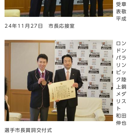
受章
表敬
平成
24年11月27日 市長応接室
ロン
ドン
パラ
リン
ピッ
ク陸
上銅
メダ
リス
ト
和田
伸也
選手市長賞詞交付式