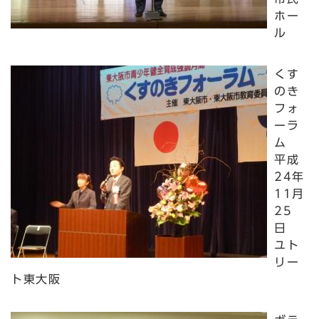
ホー
ル
くす
のき
フォ
ーラ
ム
平成
24年
11月
25
日
ユト
リー
ト東大阪