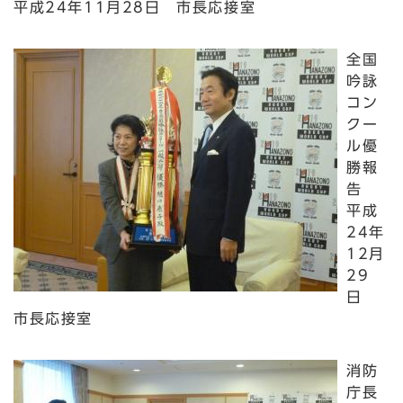
平成24年11月28日 市長応接室
全国
吟詠
コン
クー
ル優
勝報
告
平成
24年
12月
29
日
市長応接室
消防
庁長