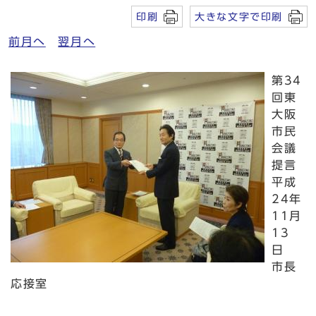
印刷
大きな文字で印刷
前月へ
翌月へ
第34
回東
大阪
市民
会議
提言
平成
24年
11月
13
日
市長
応接室