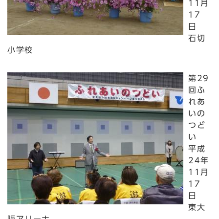
11月
17
日
石切
小学校
第29
回ふ
れあ
いの
つど
い
平成
24年
11月
17
日
東大