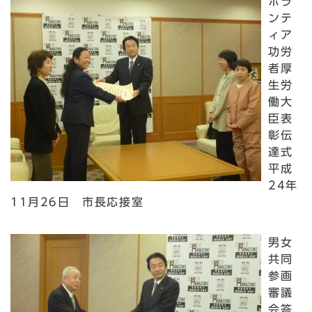
ボラ
ンテ
ィア
功労
者厚
生労
働大
臣表
彰伝
達式
平成
24年
11月26日 市長応接室
男女
共同
参画
審議
会答