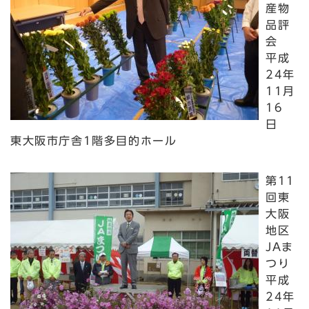
産物
品評
会
平成
24年
11月
16
日
東大阪市庁舎1階多目的ホール
第11
回東
大阪
地区
JAま
つり
平成
24年