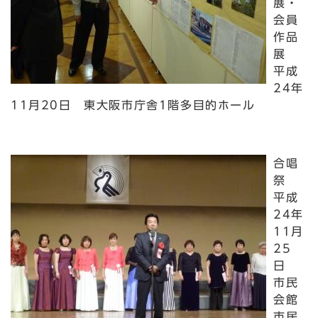
展・
会員
作品
展
平成
24年
11月20日 東大阪市庁舎1階多目的ホール
合唱
祭
平成
24年
11月
25
日
市民
会館
市民