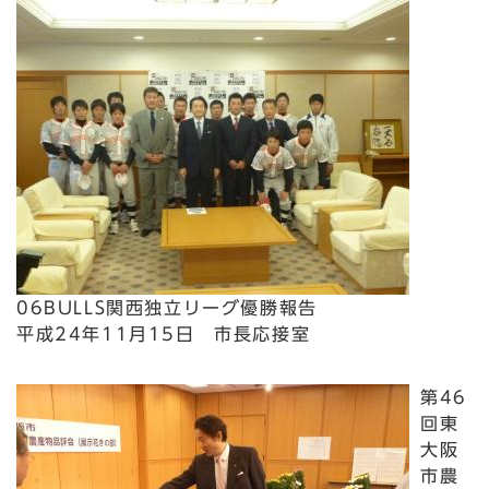
06BULLS関西独立リーグ優勝報告
平成24年11月15日 市長応接室
第46
回東
大阪
市農