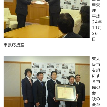
申受
理
平成
24年
11月
26
日
市長応接室
東大
阪市
を緑
にす
る市
民の
会
秋の
褒章