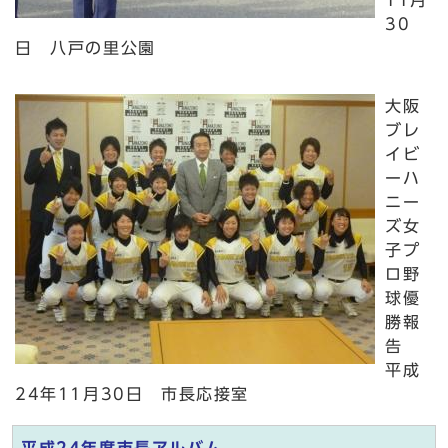
11月
30
日 八戸の里公園
大阪
ブレ
イビ
ーハ
ニー
ズ女
子プ
ロ野
球優
勝報
告
平成
24年11月30日 市長応接室