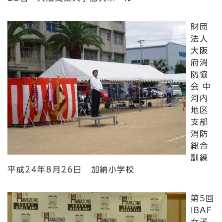
財団
法人
大阪
府消
防協
会 中
河内
地区
支部
消防
総合
訓練
平成24年8月26日 加納小学校
第5回
IBAF