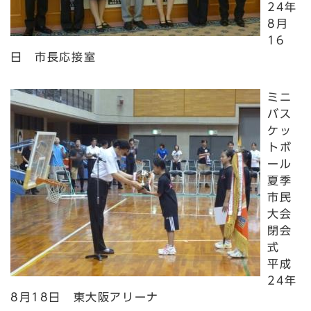
24年
8月
16
日 市長応接室
ミニ
バス
ケッ
トボ
ール
夏季
市民
大会
閉会
式
平成
24年
8月18日 東大阪アリーナ