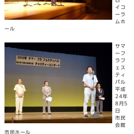
日
イコ
ーラ
ムホ
ール
サマ
ーフ
ラフ
ェス
ティ
バル
平成
24年
8月5
日
市民
会館
市民ホール