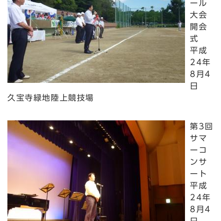
ール
大会
開会
式
平成
24年
8月4
日
久宝寺緑地陸上競技場
第3回
サマ
ーコ
ンサ
ート
平成
24年
8月4