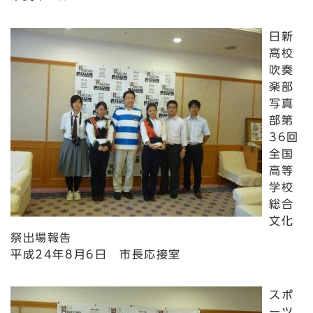
日新
高校
吹奏
楽部
写真
部第
36回
全国
高等
学校
総合
文化
祭出場報告
平成24年8月6日 市長応接室
スポ
ーツ