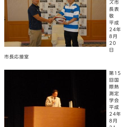
ズ市
長表
敬
平成
24年
8月
20
日
市長応接室
第15
回国
際熱
測定
学会
平成
24年
8月