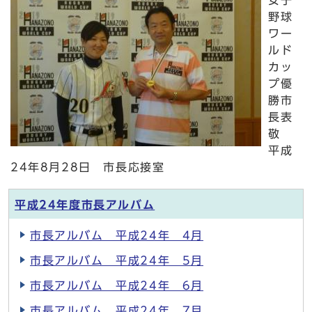
女子
野球
ワー
ルド
カッ
プ優
勝市
長表
敬
平成
24年8月28日 市長応接室
平成24年度市長アルバム
市長アルバム 平成24年 4月
市長アルバム 平成24年 5月
市長アルバム 平成24年 6月
市長アルバム 平成24年 7月