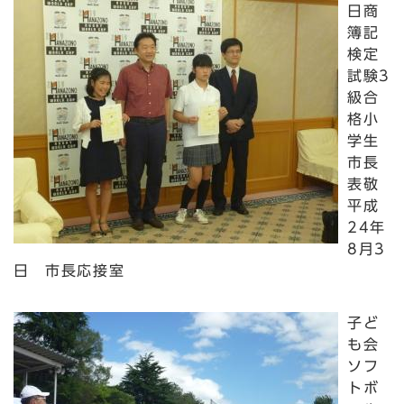
日商
簿記
検定
試験3
級合
格小
学生
市長
表敬
平成
24年
8月3
日 市長応接室
子ど
も会
ソフ
トボ