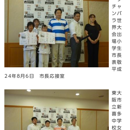
チャ
ンバ
ラ世
界大
会出
場小
学生
市長
表敬
平成
24年8月6日 市長応接室
東大
阪市
立新
喜多
中学
校女