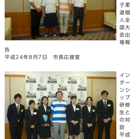
子柔
道個
人全
国大
会出
場報
告
平成24年8月7日 市長応接室
イン
ター
ンシ
ップ
研修
生と
の対
談
平成