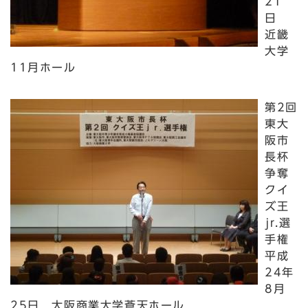
21
日
近畿
大学
11月ホール
第2回
東大
阪市
長杯
争奪
クイ
ズ王
jr.選
手権
平成
24年
8月
25日 大阪商業大学蒼天ホール