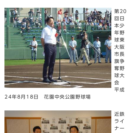
第20
回日
本少
年野
球東
大阪
市長
旗争
奪野
球大
会
平成
24年8月18日 花園中央公園野球場
近鉄
ライ
ナー