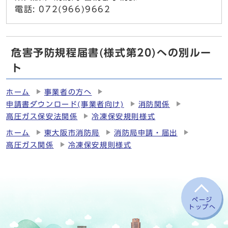
電話: 072(966)9662
危害予防規程届書(様式第20)への別ルー
ト
ホーム
事業者の方へ
申請書ダウンロード(事業者向け)
消防関係
高圧ガス保安法関係
冷凍保安規則様式
ホーム
東大阪市消防局
消防局申請・届出
高圧ガス関係
冷凍保安規則様式
ページ
トップへ