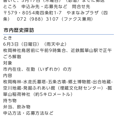
書いて、5月17日（木曜日）（必着）までに郵送
ところ 申込み先・応募先など 問合せ先
〒579・8054南四条町1-7 やまなみプラザ（四
条） 072（988）3107（ファクス兼用）
市内歴史探訪
とき
6月3日（日曜日）（雨天中止）
枚岡神社鳥居前に午前9時集合、近鉄瓢箪山駅で正午
ごろ解散
対象
市内在住、在勤（いずれか）の方
内容
枚岡梅林-水走氏墓塔-五条古墳-郷土博物館-出合地蔵-
空川地蔵-発掘ふれあい館（埋蔵文化財センター）-瓢
箪山稲荷神社（約5キロメートル）
持ち物
弁当、飲み物
申込方法・応募方法など